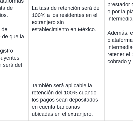
lataformas
prestador d
nta de
La tasa de retención será del
o por la pl
ios.
100% a los residentes en el
intermedia
extranjero sin
 de
establecimiento en México.
Además, en
o de que la
plataforma 
intermedia
gistro
retener el
buyentes
cobrado y 
n será del
También será aplicable la
retención del 100% cuando
los pagos sean depositados
en cuenta bancarias
ubicadas en el extranjero.