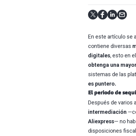
En este artículo se a
contiene diversas
m
digitales
, esto en 
obtenga una mayor 
sistemas de las plat
es puntero.
El periodo de sequ
Después de varios a
intermediación
—co
Aliexpress
— no habí
disposiciones fisca