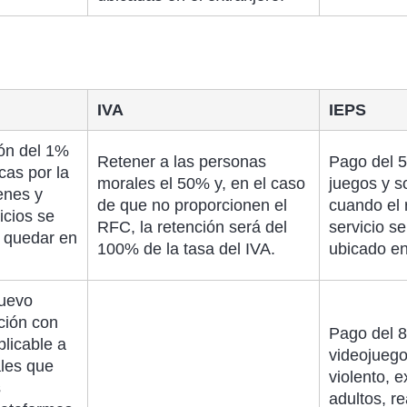
IVA
IEPS
ión del 1%
Retener a las personas
Pago del 
cas por la
morales el 50% y, en el caso
juegos y s
enes y
de que no proporcionen el
cuando el 
icios se
RFC, la retención será del
servicio s
 quedar en
100% de la tasa del IVA.
ubicado en
nuevo
ción con
Pago del 8
licable a
videojuego
les que
violento, 
s
adultos, re