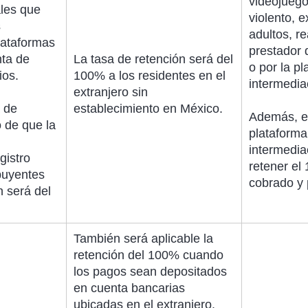
videojuego
les que
violento, 
s
adultos, re
lataformas
prestador d
nta de
La tasa de retención será del
o por la pl
ios.
100% a los residentes en el
intermedia
extranjero sin
 de
establecimiento en México.
Además, en
o de que la
plataforma 
intermedia
gistro
retener el
buyentes
cobrado y 
n será del
También será aplicable la
retención del 100% cuando
los pagos sean depositados
en cuenta bancarias
ubicadas en el extranjero.