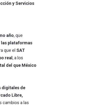
cción y Servicios
imo año
, que
a las plataformas
a que el
SAT
o real
, a los
tal del que México
 digitales de
cado Libre,
s cambios a las