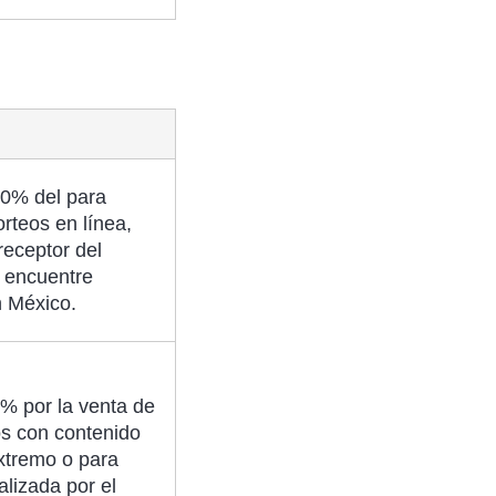
50% del para
orteos en línea,
receptor del
e encuentre
 México.
% por la venta de
s con contenido
extremo o para
alizada por el