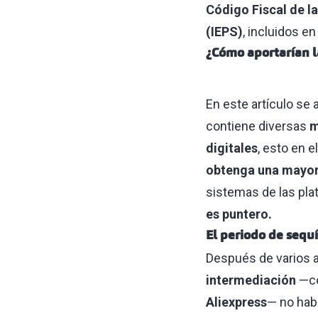
Código Fiscal de l
(IEPS)
, incluidos en
¿Cómo aportarían l
En este artículo se a
contiene diversas
m
digitales
, esto en 
obtenga una mayor 
sistemas de las plat
es puntero.
El periodo de sequ
Después de varios a
intermediación
—co
Aliexpress
— no habí