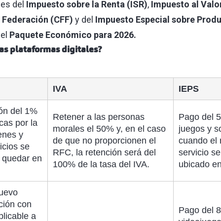
les del
Impuesto sobre la Renta (ISR)
,
Impuesto al Valo
a Federación (CFF)
y del
Impuesto Especial sobre Produ
 el
Paquete Económico para 2026.
as plataformas digitales?
IVA
IEPS
ión del 1%
Retener a las personas
Pago del 
cas por la
morales el 50% y, en el caso
juegos y s
enes y
de que no proporcionen el
cuando el 
icios se
RFC, la retención será del
servicio s
 quedar en
100% de la tasa del IVA.
ubicado en
nuevo
ción con
Pago del 8
licable a