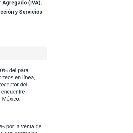
r Agregado (IVA)
,
cción y Servicios
50% del para
orteos en línea,
receptor del
e encuentre
 México.
% por la venta de