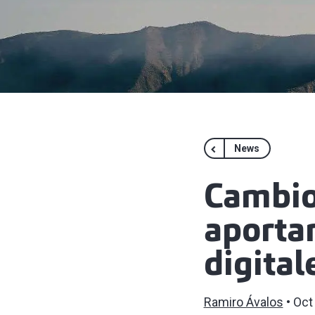
News
Cambio
aportar
digital
Ramiro Ávalos
Oct