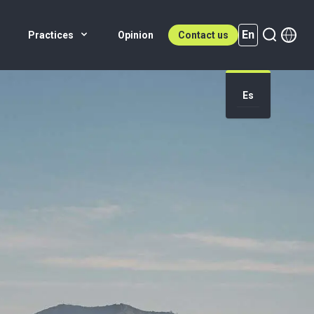
En
Practices
Opinion
Contact us
Es
En (active)