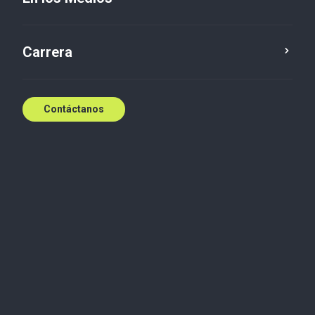
Carrera
Contáctanos
Somos una firma independiente que forma parte de
Baker Tilly International, una de las redes globales
más relevantes en servicios de auditoría,
consultoría, impuestos y legales para negocios. Esta
alianza nos permite combinar conocimiento local