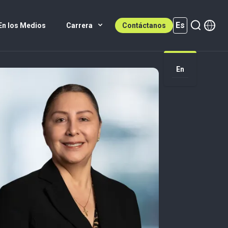
Es
En los Medios
Carrera
Contáctanos
Es (active)
En