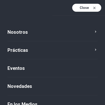
Close
Es
Es (active)
En
Nosotros
Servicio
Localización
Restablecer
Prácticas
Auditoría
×
Eventos
Novedades
En los Medios