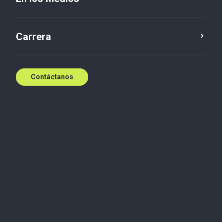
Carrera
Contáctanos
Transformación digital e IA: Impulsa el futuro de
tu empresa
La transformación digital y de inteligencia artificial
(IA) es mucho más que implementar nuevas
tecnologías: es un proceso estratégico que permite
a las organizaciones desarrollar capacidades clave
para mejorar la experiencia del cliente, reducir
costos operativos y sostener una ventaja
competitiva a largo plazo.