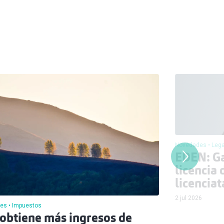
Novedades
Lega
EDEN: Ga
licencia 
licenciat
2 jul 2026
es
Impuestos
obtiene más ingresos de