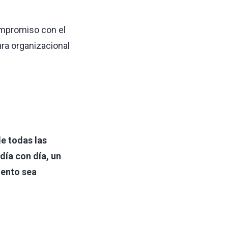
ompromiso con el
ura organizacional
de todas las
ía con día, un
iento sea