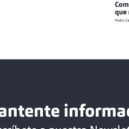
Come
que 
Pedro C
antente informa