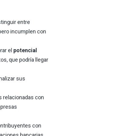
tinguir entre
pero incumplen con
rar el
potencial
s, que podría llegar
alizar sus
 relacionadas con
presas
ontribuyentes con
raciones bancarias,