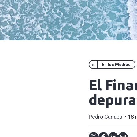
En los Medios
El Fina
depura
Pedro Canabal
18 