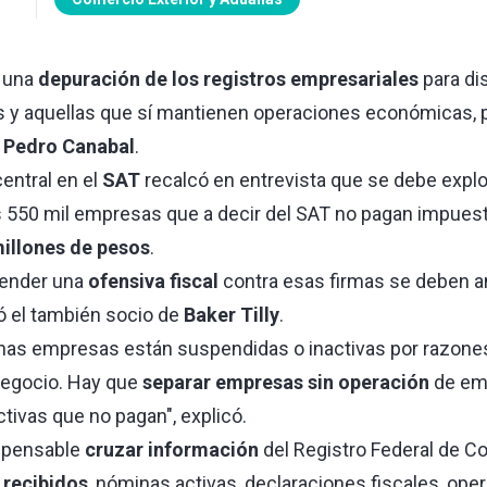
r una
depuración de los registros empresariales
para dis
s y aquellas que sí mantienen operaciones económicas, 
ó
Pedro Canabal
.
entral en el
SAT
recalcó en entrevista que se debe explo
 550 mil empresas que a decir del SAT no pagan impuesto
millones de pesos
.
render una
ofensiva fiscal
contra esas firmas se deben an
ió el también socio de
Baker Tilly
.
s empresas están suspendidas o inactivas por razones
negocio. Hay que
separar empresas sin operación
de em
ivas que no pagan", explicó.
spensable
cruzar información
del Registro Federal de C
 recibidos
, nóminas activas, declaraciones fiscales, ope