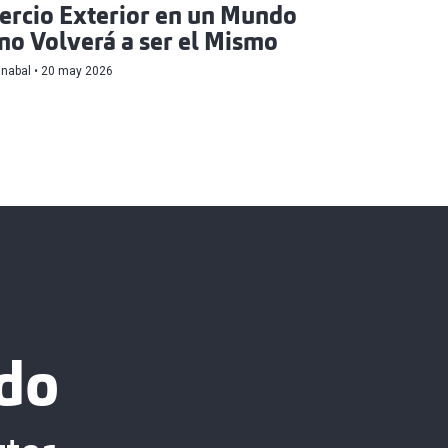
rcio Exterior en un Mundo
no Volverá a ser el Mismo
anabal
20 may 2026
do