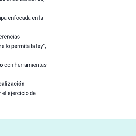
apa enfocada en la
ferencias
e lo permita la ley",
io
con herramientas
calización
 el ejercicio de