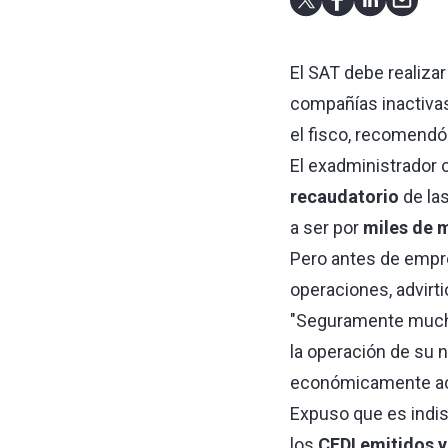
El SAT debe realiza
compañías inactiva
el fisco, recomend
El exadministrador c
recaudatorio
de las
a ser por
miles de 
Pero antes de emp
operaciones, advirt
"Seguramente mucha
la operación de su 
económicamente act
Expuso que es indi
los
CFDI emitidos y