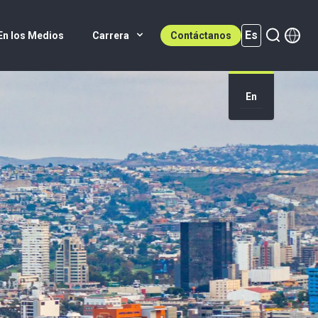
Es
En los Medios
Carrera
Contáctanos
Es (active)
En