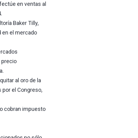
fectúe en ventas al
.
ría Baker Tilly,
ad en el mercado
mercados
 precio
a.
uitar al oro de la
s por el Congreso,
no cobran impuesto
accionados no sólo