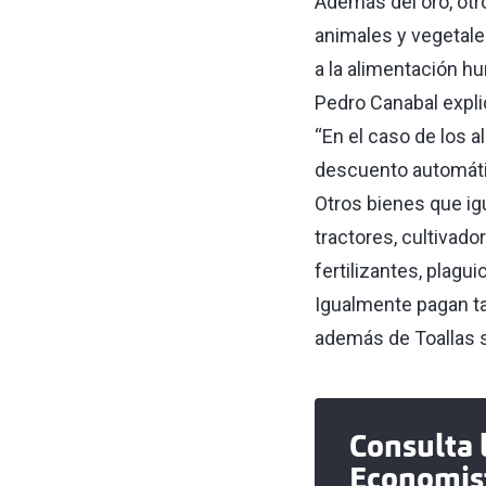
Además del oro, otr
animales y vegetale
a la alimentación hu
Pedro Canabal explic
“En el caso de los a
descuento automáti
Otros bienes que igu
tractores, cultivad
fertilizantes, plagu
Igualmente pagan ta
además de Toallas s
Consulta l
Economis