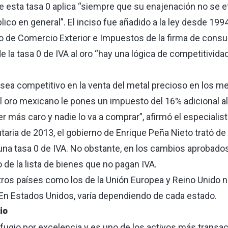
ue esta tasa 0 aplica “siempre que su enajenación no se e
co en general”. El inciso fue añadido a la ley desde 1994
 de Comercio Exterior e Impuestos de la firma de consulto
e la tasa 0 de IVA al oro “hay una lógica de competitivid
s sea competitivo en la venta del metal precioso en los 
al oro mexicano le pones un impuesto del 16% adicional al
er más caro y nadie lo va a comprar”, afirmó el especialist
taria de 2013, el gobierno de Enrique Peña Nieto trató de q
 una tasa 0 de IVA. No obstante, en los cambios aprobado
o de la lista de bienes que no pagan IVA.
ros países como los de la Unión Europea y Reino Unido 
En Estados Unidos, varía dependiendo de cada estado.
io
refugio por excelencia y es uno de los activos más trans