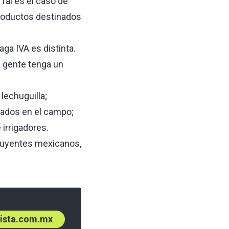
Tal es el caso de
productos destinados
ga IVA es distinta.
a gente tenga un
lechuguilla;
zados en el campo;
 irrigadores.
ibuyentes mexicanos,
ista.com.mx