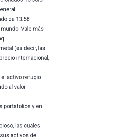
eneral.
ado de 13.58
el mundo. Vale más
aq.
etal (es decir, las
recio internacional,
el activo refugio
o al valor
s portafolios y en
cioso, las cuales
 sus activos de