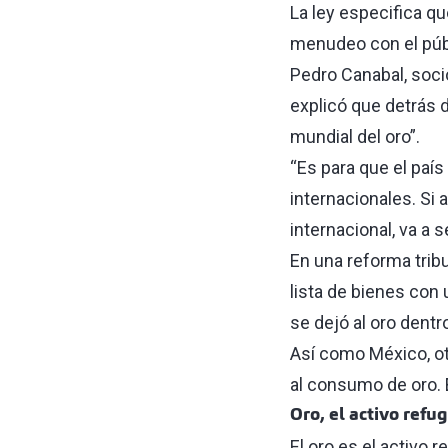
La ley especifica q
menudeo con el públi
Pedro Canabal, socio
explicó que detrás d
mundial del oro”.
“Es para que el paí
internacionales. Si 
internacional, va a s
En una reforma tribu
lista de bienes con
se dejó al oro dentr
Así como México, ot
al consumo de oro. 
Oro, el activo refug
El oro es el activo 