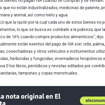
os bienes no pagan IVA cuando se compran y se venden. 
s que no están industrializados, medicinas de patente, 
mana y animal, así como hielo y agua.
ó que la razón por la cual cada uno de estos bienes no pa
limentos, lo que se busca es combatir a la pobreza, que l
co de 16% cuando compre productos alimenticios”, dijo.
almente están exentos del pago de IVA son: ixtle, palma, 
oras, cosechadoras y otros vehículos e instrumentos utili
icidas, herbicidas y fungicidas; invernaderos hiropónicos e
sa 0 los libros, periódicos y revistas editados por contr
anitarias, tampones y copas menstruales.
a nota original en El
eleconom
ta