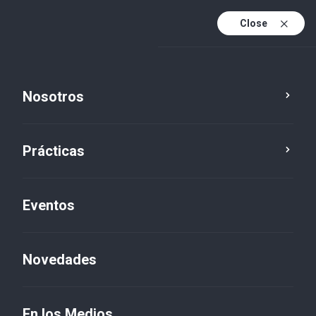
Close
Es
Es (active)
En
Nosotros
Prácticas
Eventos
Novedades
Novedades
En los Medios