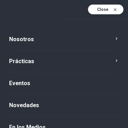
Close
Es
Es (active)
En
Nosotros
Prácticas
Eventos
Novedades
En los Medios
En los Medios