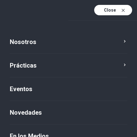
Close
Es
Es (active)
En
Nosotros
Prácticas
Eventos
Novedades
Novedades
En los Medios