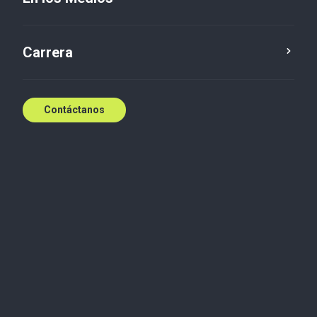
El Financiero: Marco Antonio
Aguiñaga, Serendipia Fiscal
Carrera
Agustín Espino
20 sept 2023
Contáctanos
Artículo
Precios de transferencia
El Diccionario de la Real Academia de la Lengua
Española, define serendipia como el hallazgo valioso
que se produce de manera accidental o casual. Lo
más común es aplicar este concepto al campo