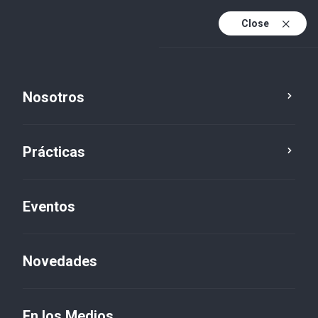
Close
Es
Es (active)
En
Nosotros
Prácticas
Eventos
Novedades
Novedades
En los Medios