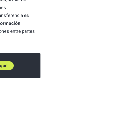
nes.
ransferencia
es
nformación
iones entre partes
quí!