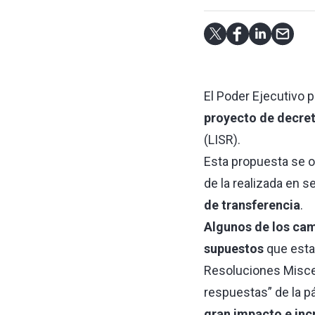
El Poder Ejecutivo p
proyecto de decreto
(LISR).
Esta propuesta se o
de la realizada en 
de transferencia
.
Algunos de los cam
supuestos
que estab
Resoluciones Miscel
respuestas” de la pá
gran impacto e inc