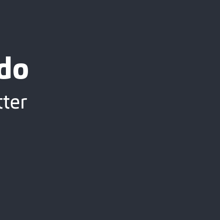
do
tter