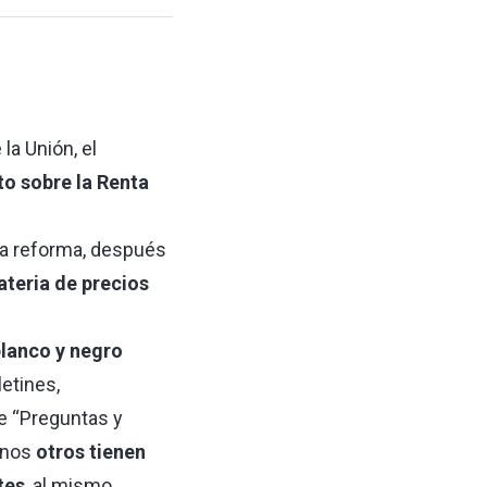
la Unión, el
to sobre la Renta
ta reforma, después
teria de precios
blanco y negro
etines,
e “Preguntas y
gunos
otros tienen
tes
, al mismo