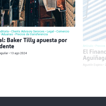
ditoría
Clients Advisory Services
Legal
Comercio
 y Aduanas
Precios de transferencia
l: Baker Tilly apuesta por
dente
Artículo
Precios
El Finan
guilar
13 ago 2024
Aguiñaga
Agustín Espino