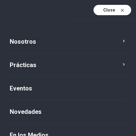
Close
Es
Es (active)
En
Nosotros
Prácticas
Eventos
Novedades
Novedades
En los Medios