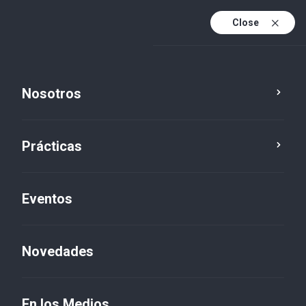
Close
Es
Es (active)
En
Nosotros
Prácticas
Eventos
Novedades
Novedades
En los Medios