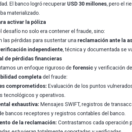
ad. El banco logró recuperar
USD 30 millones
, pero el r
ba materializado.
ra activar la póliza
l desafío no solo era contener el fraude, sino:
ón las pérdidas para sustentar una
reclamación ante la 
erificación independiente
, técnica y documentada se vu
al de pérdidas financieras
tamos un enfoque riguroso de
forensic
y verificación d
abilidad completa
del fraude:
les comprometidos:
Evaluación de los puntos vulnerados
s tecnológicos y operativos.
ntal exhaustiva:
Mensajes SWIFT, registros de transacc
e bancos receptores y registros contables del banco.
tento de la reclamación:
Contrastamos cada operación pa
adas estuvieran totalmente soportadas y verificadas.