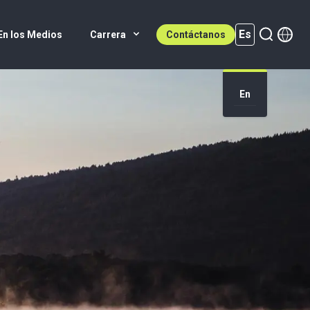
Es
En los Medios
Carrera
Contáctanos
Es (active)
En