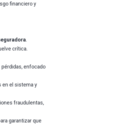
iesgo financiero y
aseguradora
.
elve crítica.
e pérdidas, enfocado
 en el sistema y
iones fraudulentas,
ra garantizar que