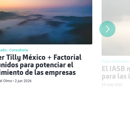
cado
Consultoría
r Tilly México + Factorial
Flash informativo
unidos para potenciar el
El IASB 
imiento de las empresas
para las 
el Olmo
2 jun 2026
29 may 2026