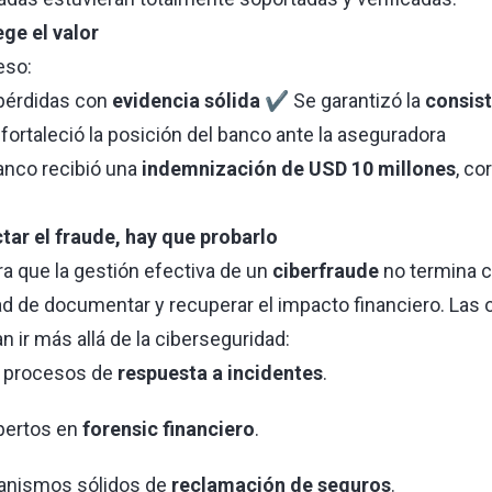
ge el valor
eso:
 pérdidas con
evidencia sólida
✔ Se garantizó la
consist
ortaleció la posición del banco ante la aseguradora
banco recibió una
indemnización de USD 10 millones
, co
tar el fraude, hay que probarlo
 que la gestión efectiva de un
ciberfraude
no termina c
ad de documentar y recuperar el impacto financiero. Las
n ir más allá de la ciberseguridad:
s procesos de
respuesta a incidentes
.
pertos en
forensic financiero
.
anismos sólidos de
reclamación de seguros
.