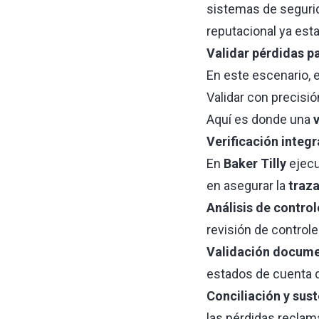
sistemas de segurid
reputacional ya esta
Validar pérdidas pa
En este escenario, e
Validar con precisi
Aquí es donde una
v
Verificación integr
En
Baker Tilly
ejecu
en asegurar la
traz
Análisis de contro
revisión de controle
Validación docume
estados de cuenta d
Conciliación y sus
las pérdidas reclam