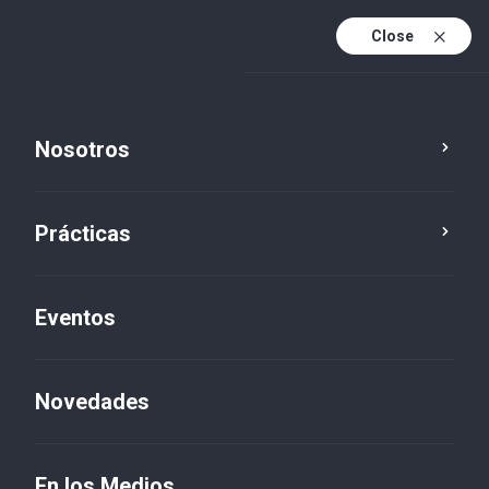
Close
Es
Es (active)
En
Nosotros
Prácticas
Eventos
Novedades
En los Medios
En los Medios