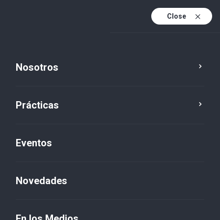
Close
Es
Es (active)
En
Nosotros
Prácticas
Eventos
Novedades
Novedades
En los Medios