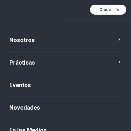
Close
Es
Es (active)
En
Nosotros
Prácticas
Eventos
Novedades
Novedades
En los Medios