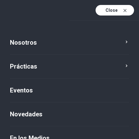
Close
Es
Es (active)
En
Nosotros
Prácticas
Eventos
Novedades
Novedades
En los Medios