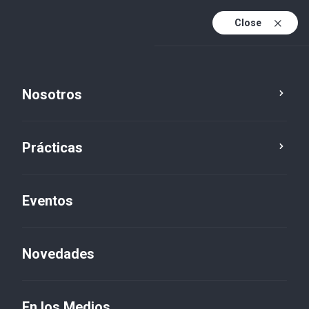
Close
Es
Es (active)
En
Nosotros
Prácticas
Eventos
Novedades
Novedades
En los Medios