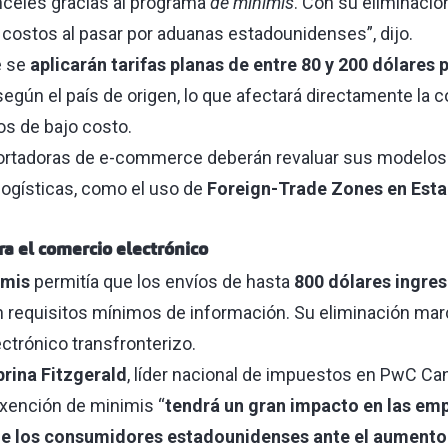
anceles gracias al programa
de minimis
. Con su eliminació
costos al pasar por aduanas estadounidenses”, dijo.
e se
aplicarán tarifas planas de entre 80 y 200 dólares
egún el país de origen, lo que afectará directamente la 
s de bajo costo.
rtadoras de e-commerce deberán revaluar sus modelos 
 logísticas, como el uso de
Foreign-Trade Zones en Est
 el comercio electrónico
imis
permitía que los envíos de hasta
800 dólares ingres
n requisitos mínimos de información. Su eliminación mar
ectrónico transfronterizo.
rina Fitzgerald
, líder nacional de impuestos en PwC Cana
exención de minimis “
tendrá un gran impacto en las emp
de los consumidores estadounidenses ante el aumento 