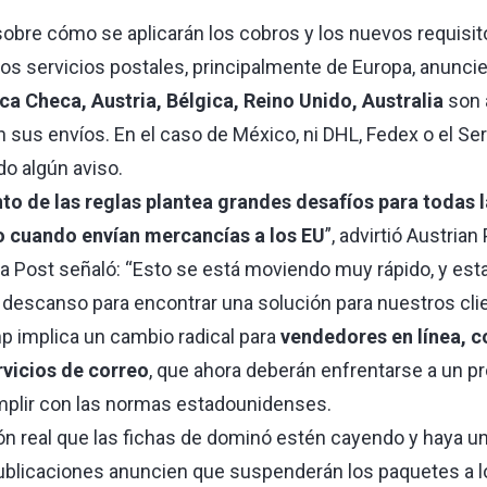
d sobre cómo se aplicarán los cobros y los nuevos requisi
rios servicios postales, principalmente de Europa, anunc
ca Checa, Austria, Bélgica, Reino Unido, Australia
son 
sus envíos. En el caso de México, ni DHL, Fedex o el Ser
o algún aviso.
to de las reglas plantea grandes desafíos para todas 
 cuando envían mercancías a los EU
”, advirtió Austrian
ia Post señaló: “Esto se está moviendo muy rápido, y es
n descanso para encontrar una solución para nuestros cli
p implica un cambio radical para
vendedores en línea, 
rvicios de correo
, que ahora deberán enfrentarse a un 
mplir con las normas estadounidenses.
n real que las fichas de dominó estén cayendo y haya u
blicaciones anuncien que suspenderán los paquetes a l