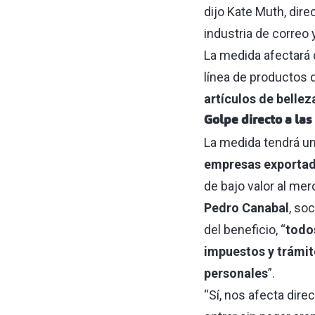
dijo Kate Muth, dire
industria de correo 
La medida afectará 
línea de productos d
artículos de bellez
Golpe directo a la
La medida tendrá un
empresas exporta
de bajo valor al me
Pedro Canabal
, soc
del beneficio, “
todos
impuestos y trámit
personales
”.
“Sí, nos afecta dir