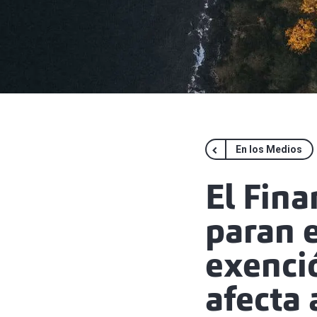
En los Medios
El Fina
paran e
exenci
afecta