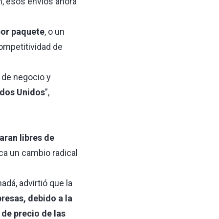
n, esos envíos ahora
 por paquete
, o un
competitividad de
de negocio y
ados Unidos
”,
aran libres de
ca un cambio radical
dá, advirtió que la
resas, debido a la
de precio de las