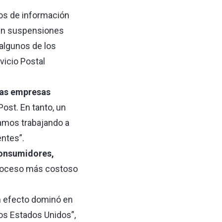
tos de información
ien suspensiones
algunos de los
vicio Postal
las empresas
 Post. En tanto, un
tamos trabajando a
entes”.
consumidores,
proceso más costoso
n efecto dominó en
os Estados Unidos”,