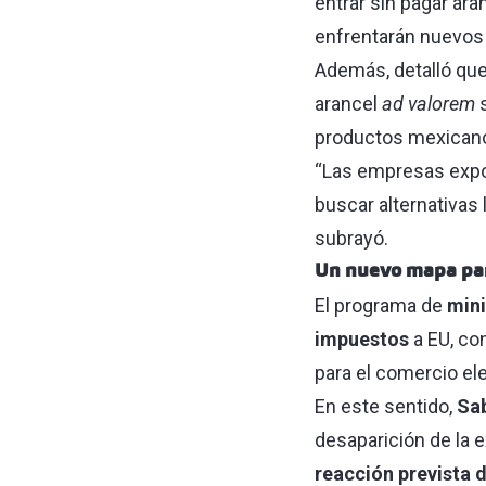
entrar sin pagar ar
enfrentarán nuevos 
Además, detalló qu
arancel
ad valorem
s
productos mexicano
“Las empresas expo
buscar alternativas
subrayó.
Un nuevo mapa para
El programa de
min
impuestos
a EU, co
para el comercio el
En este sentido,
Sab
desaparición de la 
reacción prevista 