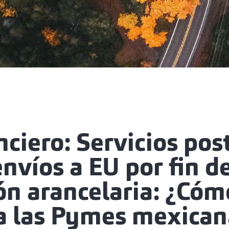
nciero: Servicios pos
nvíos a EU por fin d
ón arancelaria: ¿Cóm
 a las Pymes mexican