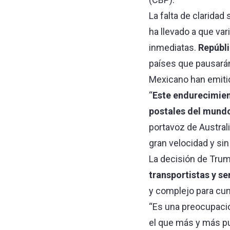
La falta de clarida
ha llevado a que va
inmediatas.
Repúbli
países que pausarán 
Mexicano han emitid
“
Este endurecimien
postales del mundo
portavoz de Austral
gran velocidad y si
La decisión de Trum
transportistas y se
y complejo para cu
“Es una preocupació
el que más y más pu