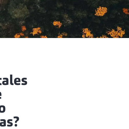
tales
e
o
as?