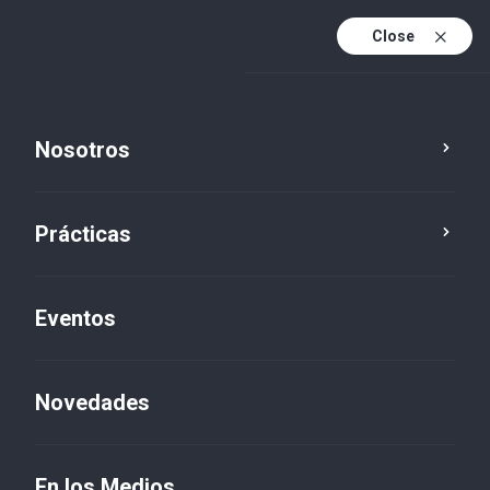
Close
Es
Es (active)
En
Nosotros
Prácticas
Eventos
Novedades
En los Medios
En los Medios