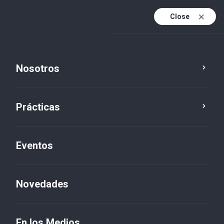
Close
Es
Es (active)
En
Nosotros
Prácticas
Eventos
Novedades
Novedades
En los Medios