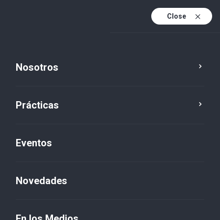
Close
Es
Es (active)
En
Nosotros
Prácticas
Eventos
Novedades
Novedades
En los Medios